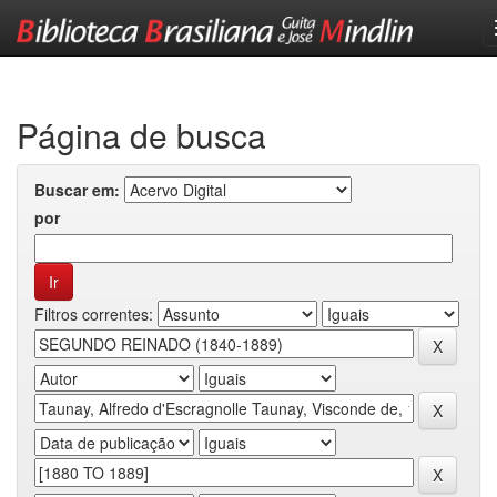
Skip
navigation
Página de busca
Buscar em:
por
Filtros correntes: