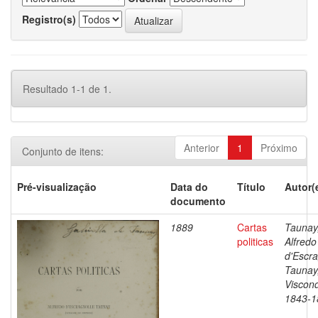
Registro(s)
Resultado 1-1 de 1.
Anterior
1
Próximo
Conjunto de itens:
Pré-visualização
Data do
Título
Autor(
documento
1889
Cartas
Taunay
politicas
Alfredo
d'Escra
Taunay
Viscon
1843-1