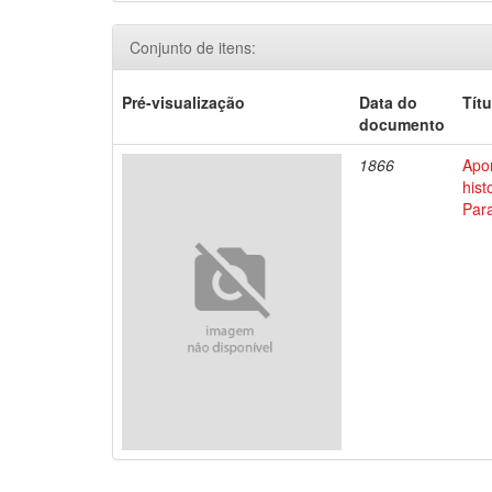
Conjunto de itens:
Pré-visualização
Data do
Títu
documento
1866
Apo
his
Par