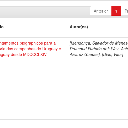
Anterior
1
P
lo
Autor(es)
ntamentos biographicos para a
[Mendonça, Salvador de Menes
toria das campanhas do Uruguay e
Drumond Furtado de]; [Vaz, Ant
aguay desde MDCCCLXIV
Alvarez Guedes]; [Dias, Vítor]