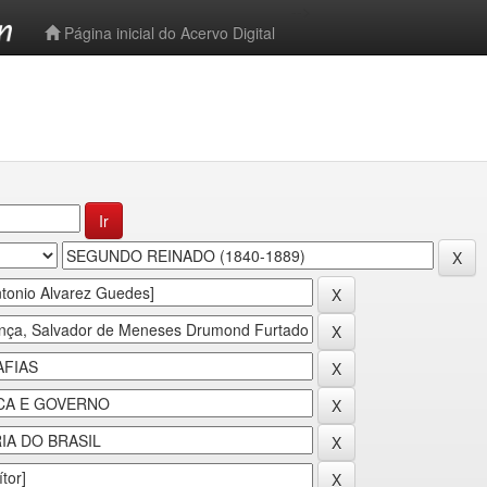
-->
Página inicial do Acervo Digital