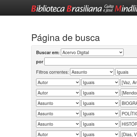
Skip
navigation
Página de busca
Buscar em:
por
Filtros correntes: