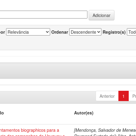
por
Ordenar
Registro(s)
Anterior
1
P
lo
Autor(es)
ntamentos biographicos para a
[Mendonça, Salvador de Menes