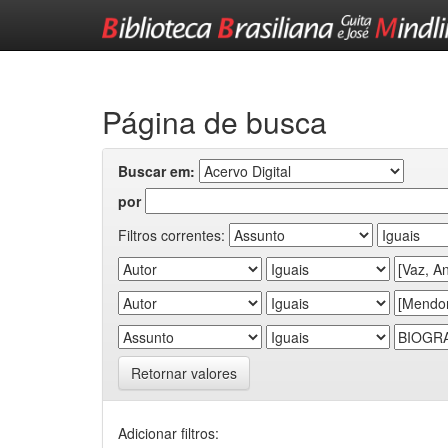
Skip
navigation
Página de busca
Buscar em:
por
Filtros correntes:
Retornar valores
Adicionar filtros: