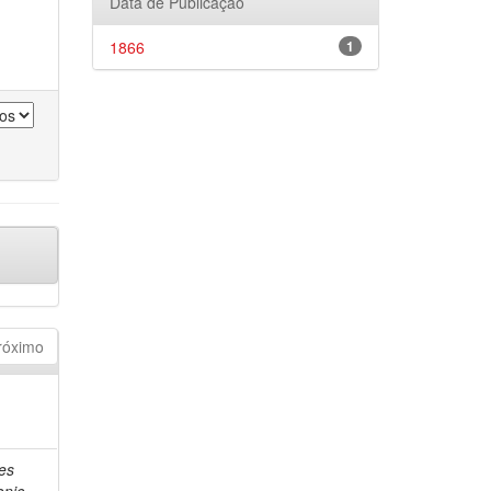
Data de Publicação
1866
1
róximo
es