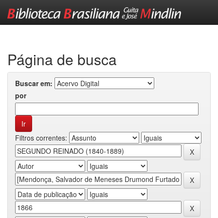
Skip
navigation
Página de busca
Buscar em:
por
Filtros correntes: