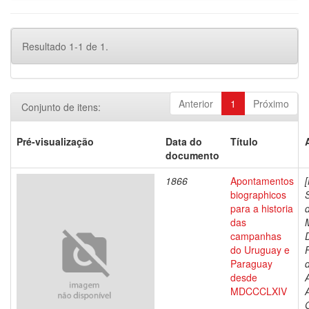
Resultado 1-1 de 1.
Anterior
1
Próximo
Conjunto de itens:
Pré-visualização
Data do
Título
documento
1866
Apontamentos
biographicos
para a historia
das
campanhas
do Uruguay e
Paraguay
d
desde
MDCCCLXIV