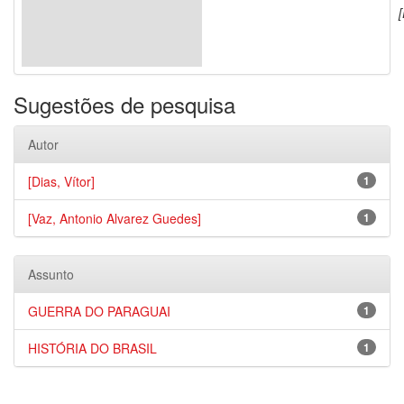
[
Sugestões de pesquisa
Autor
[Dias, Vítor]
1
[Vaz, Antonio Alvarez Guedes]
1
Assunto
GUERRA DO PARAGUAI
1
HISTÓRIA DO BRASIL
1