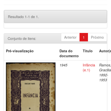
Resultado 1-1 de 1.
Anterior
1
Próximo
Conjunto de itens:
Pré-visualização
Data do
Título
Autor(
documento
1945
Infância
Ramos
(e.1)
Gracili
1892-
1953