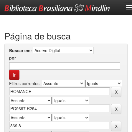
Skip
navigation
Página de busca
Buscar em:
por
Filtros correntes: