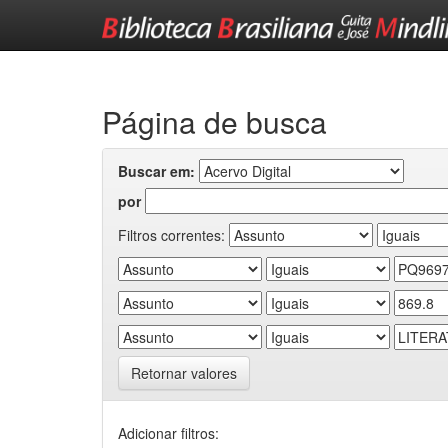
Skip
navigation
Página de busca
Buscar em:
por
Filtros correntes:
Retornar valores
Adicionar filtros: