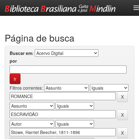
Skip
navigation
Página de busca
Buscar em:
por
Filtros correntes: