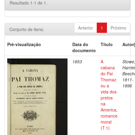
Resultado 1-1 de 1.
Anterior
1
Próximo
Conjunto de itens:
Pré-visualização
Data do
Título
Autor
documento
1853
A
Stowe
cabana
Harrie
do Pai
Beeche
Thomaz
1811-
ou a
1896
vida dos
pretos
na
America,
romance
moral
(T.1)