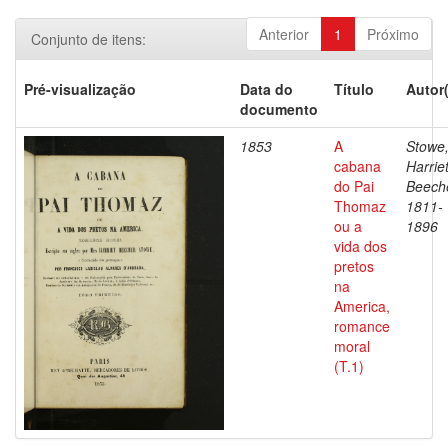
Anterior
1
Próximo
Conjunto de itens:
Pré-visualização
Data do
Título
Autor
documento
1853
A
Stowe
cabana
Harrie
do Pai
Beeche
Thomaz
1811-
ou a
1896
vida dos
pretos
na
America,
romance
moral
(T.1)