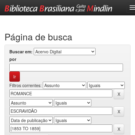
Skip
navigation
Página de busca
Buscar em:
por
Filtros correntes: