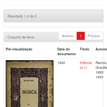
Resultado 1-2 de 2.
Anterior
1
Próximo
Conjunto de itens:
Pré-visualização
Data do
Título
Autor(
documento
1945
Infância
Ramos
(e.1)
Gracili
1892-
1953