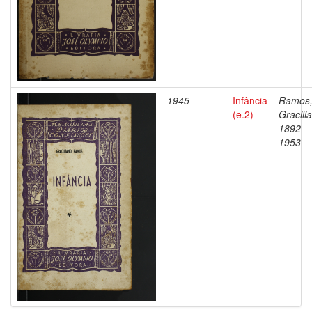
1945
Infância
Ramos
(e.2)
Gracili
1892-
1953