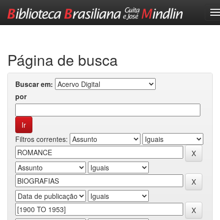
Skip
navigation
Página de busca
Buscar em:
por
Filtros correntes: