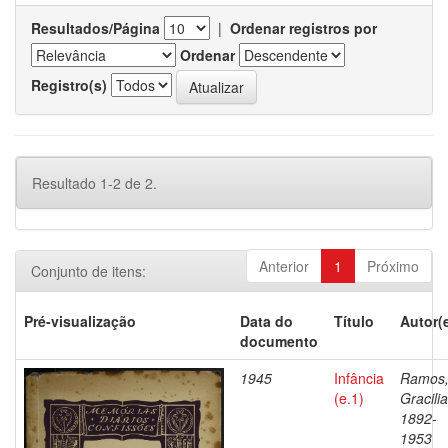
Resultados/Página
|
Ordenar registros por
Ordenar
Registro(s)
Resultado 1-2 de 2.
Anterior
1
Próximo
Conjunto de itens:
Pré-visualização
Data do
Título
Autor(
documento
1945
Infância
Ramos
(e.1)
Gracili
1892-
1953