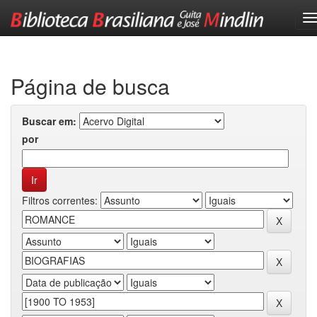
Skip
navigation
Página de busca
Buscar em:
por
Filtros correntes: