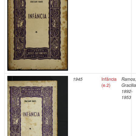
1945
Infância
Ramos
(e.2)
Gracili
1892-
1953