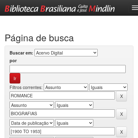
Skip
navigation
Página de busca
Buscar em:
por
Filtros correntes: