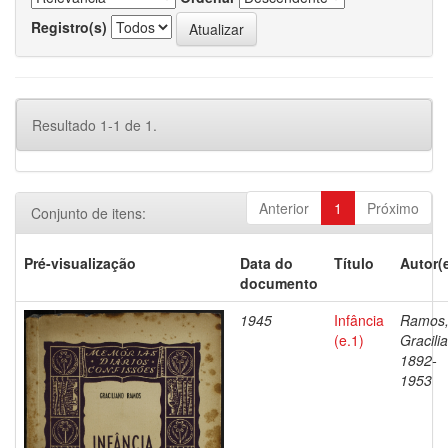
Registro(s)
Resultado 1-1 de 1.
Anterior
1
Próximo
Conjunto de itens:
Pré-visualização
Data do
Título
Autor(
documento
1945
Infância
Ramos
(e.1)
Gracili
1892-
1953