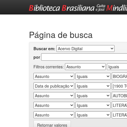
Skip
navigation
Página de busca
Buscar em:
por
Filtros correntes:
Retornar valores