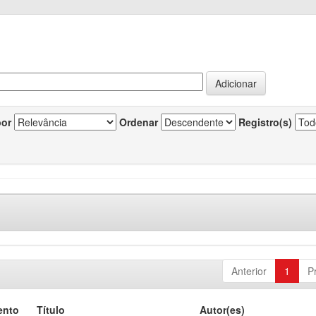
por
Ordenar
Registro(s)
Anterior
1
P
ento
Título
Autor(es)