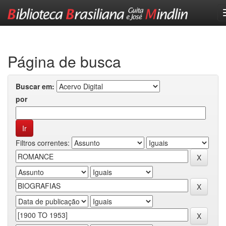
Skip
navigation
Página de busca
Buscar em:
por
Filtros correntes: