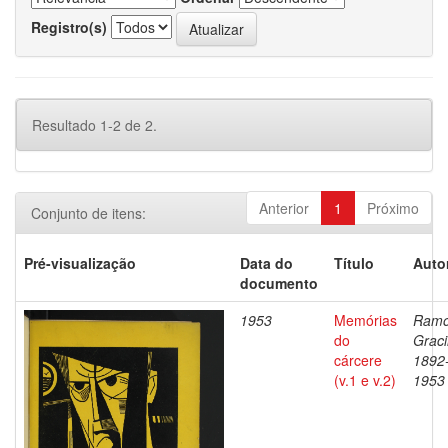
Registro(s)
Resultado 1-2 de 2.
Anterior
1
Próximo
Conjunto de itens:
Pré-visualização
Data do
Título
Auto
documento
1953
Memórias
Ramo
do
Graci
cárcere
1892
(v.1 e v.2)
1953