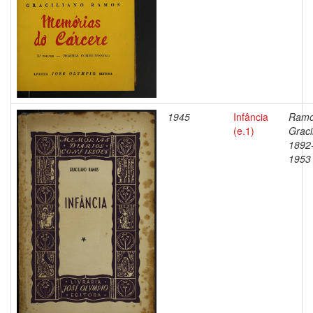
1945
Infância
Ramo
(e.1)
Graci
1892
1953