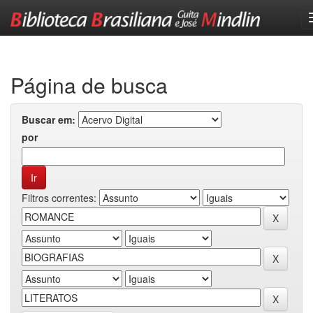
Skip
navigation
Página de busca
Buscar em:
por
Filtros correntes: