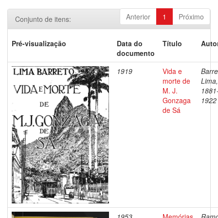
Anterior
1
Próximo
Conjunto de itens:
Pré-visualização
Data do
Título
Auto
documento
1919
Vida e
Barre
morte de
Lima,
M. J.
1881
Gonzaga
1922
de Sá
1953
Memórias
Ramo