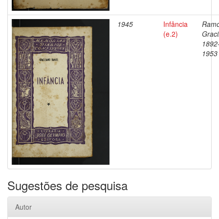
1945
Infância
Ramo
(e.2)
Graci
1892
1953
Sugestões de pesquisa
Autor