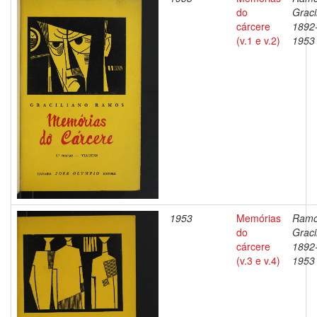
do
Graci
cárcere
1892
(v.1 e v.2)
1953
1953
Memórias
Ramo
do
Graci
cárcere
1892
(v.3 e v.4)
1953