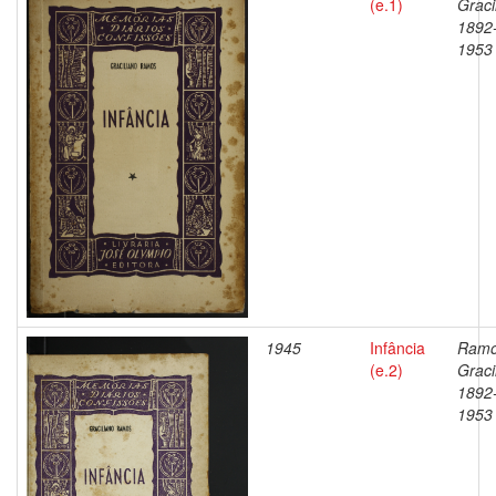
(e.1)
Graci
1892
1953
1945
Infância
Ramo
(e.2)
Graci
1892
1953