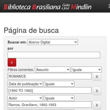
Skip
navigation
Página de busca
Buscar em:
por
Filtros correntes: