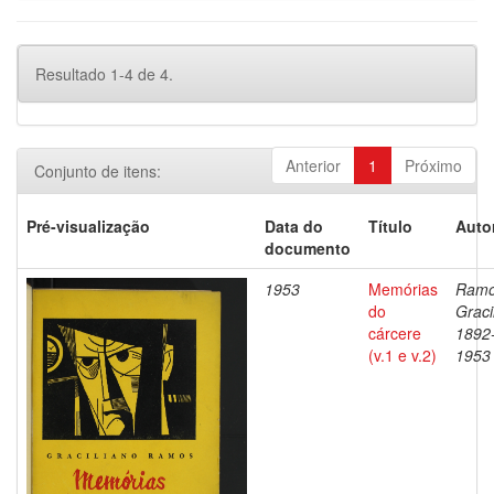
Resultado 1-4 de 4.
Anterior
1
Próximo
Conjunto de itens:
Pré-visualização
Data do
Título
Auto
documento
1953
Memórias
Ramo
do
Graci
cárcere
1892
(v.1 e v.2)
1953