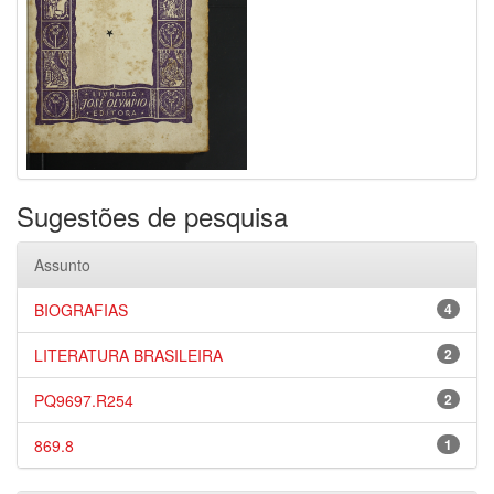
Sugestões de pesquisa
Assunto
BIOGRAFIAS
4
LITERATURA BRASILEIRA
2
PQ9697.R254
2
869.8
1