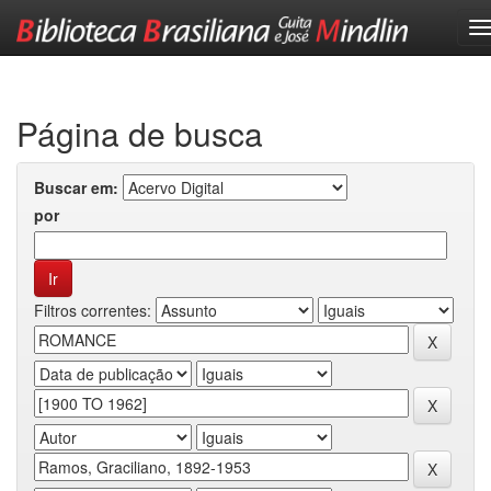
Skip
navigation
Página de busca
Buscar em:
por
Filtros correntes: