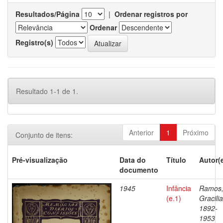
Resultados/Página
|
Ordenar registros por
Ordenar
Registro(s)
Resultado 1-1 de 1.
Anterior
1
Próximo
Conjunto de itens:
Pré-visualização
Data do
Título
Autor(
documento
1945
Infância
Ramos
(e.1)
Gracili
1892-
1953