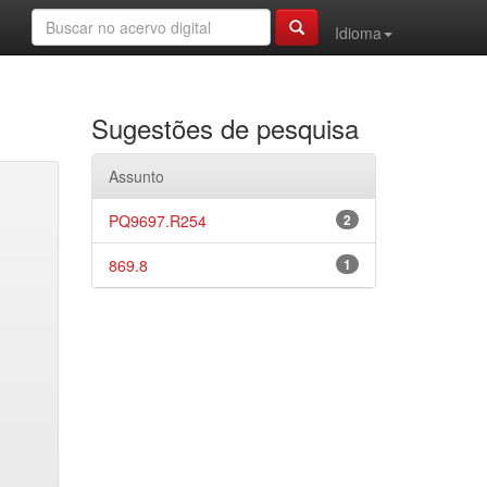
Idioma
Sugestões de pesquisa
Assunto
PQ9697.R254
2
869.8
1