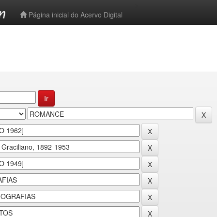
-->
Página inicial do Acervo Digital