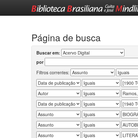
Skip
navigation
Página de busca
Buscar em:
por
Filtros correntes: