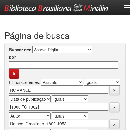
Skip
navigation
Página de busca
Buscar em:
por
Filtros correntes: