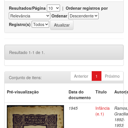
Resultados/Página
|
Ordenar registros por
Ordenar
Registro(s)
Resultado 1-1 de 1.
Anterior
1
Próximo
Conjunto de itens:
Pré-visualização
Data do
Título
Autor(
documento
1945
Infância
Ramos
(e.1)
Gracili
1892-
1953