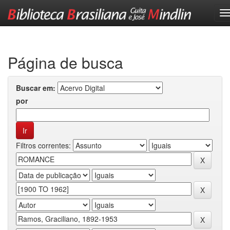
Skip
navigation
Página de busca
Buscar em:
por
Filtros correntes: