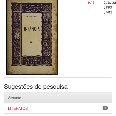
(e.1)
Gracili
1892-
1953
Sugestões de pesquisa
Assunto
LITERATOS
1