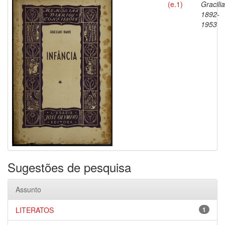
(e.1)
Gracili
1892-
1953
Sugestões de pesquisa
Assunto
LITERATOS
1