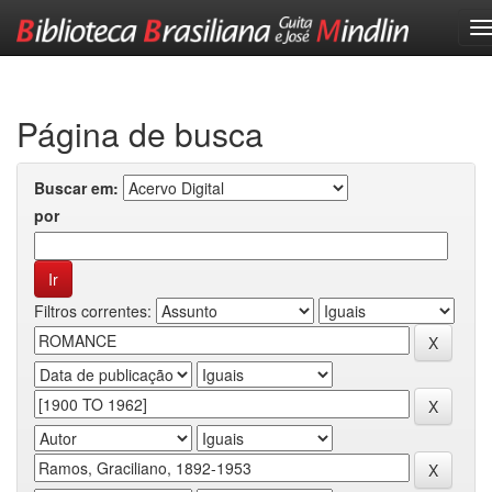
Skip
navigation
Página de busca
Buscar em:
por
Filtros correntes: