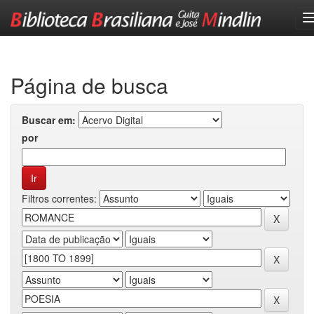
Skip
navigation
Página de busca
Buscar em:
por
Filtros correntes: