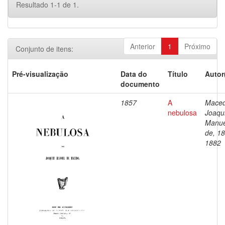
Resultado 1-1 de 1.
Anterior
1
Próximo
Conjunto de itens:
Pré-visualização
Data do
Título
Autor
documento
1857
A
Maced
nebulosa
Joaqu
Manue
de, 1
1882