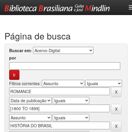
Skip
navigation
Página de busca
Buscar em:
por
Filtros correntes: