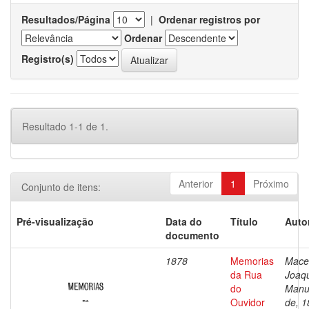
Resultados/Página
|
Ordenar registros por
Ordenar
Registro(s)
Resultado 1-1 de 1.
Anterior
1
Próximo
Conjunto de itens:
Pré-visualização
Data do
Título
Auto
documento
1878
Memorias
Mace
da Rua
Joaq
do
Manu
Ouvidor
de, 1