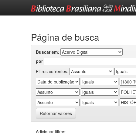
Skip
navigation
Página de busca
Buscar em:
por
Filtros correntes:
Retornar valores
Adicionar filtros: