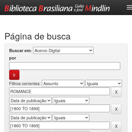
Skip
navigation
Página de busca
Buscar em:
por
Filtros correntes: