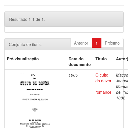
Resultado 1-1 de 1.
Anterior
1
Próximo
Conjunto de itens:
Pré-visualização
Data do
Título
Autor
documento
1865
O culto
Maced
do dever
Joaqu
:
Manue
romance
de, 18
1882