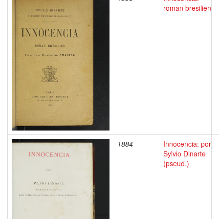
roman bresilien
1884
Innocencia: por
Sylvio Dinarte
(pseud.)