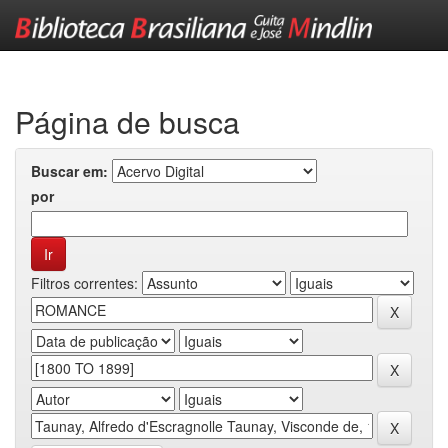
Skip
navigation
Página de busca
Buscar em:
por
Filtros correntes: