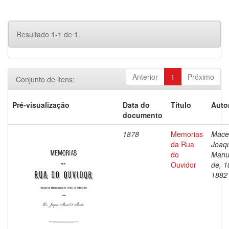
Resultado 1-1 de 1.
Anterior
1
Próximo
Conjunto de itens:
Pré-visualização
Data do
Título
Auto
documento
1878
Memorias
Mace
da Rua
Joaq
do
Manu
Ouvidor
de, 1
1882