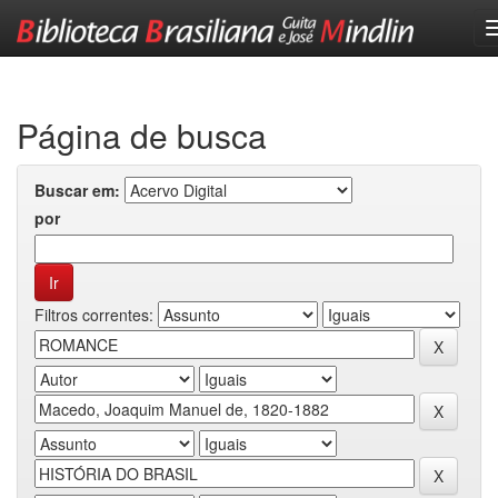
Skip
navigation
Página de busca
Buscar em:
por
Filtros correntes: