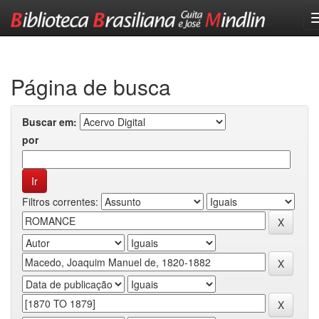
Skip
navigation
Página de busca
Buscar em:
por
Filtros correntes: