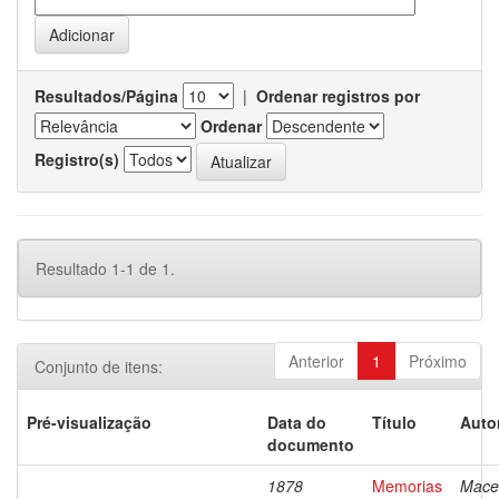
Resultados/Página
|
Ordenar registros por
Ordenar
Registro(s)
Resultado 1-1 de 1.
Anterior
1
Próximo
Conjunto de itens:
Pré-visualização
Data do
Título
Auto
documento
1878
Memorias
Mace