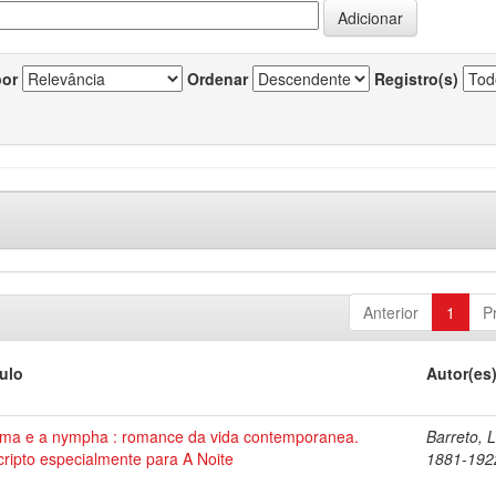
por
Ordenar
Registro(s)
Anterior
1
P
tulo
Autor(es
ma e a nympha : romance da vida contemporanea.
Barreto, 
cripto especialmente para A Noite
1881-192