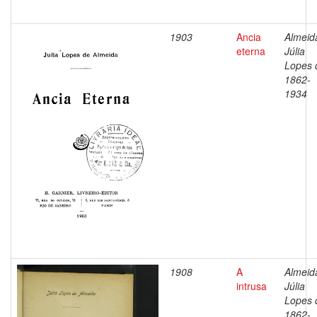
1903
Ancia
Almeid
eterna
Júlia
Lopes 
1862-
1934
1908
A
Almeid
intrusa
Júlia
Lopes 
1862-