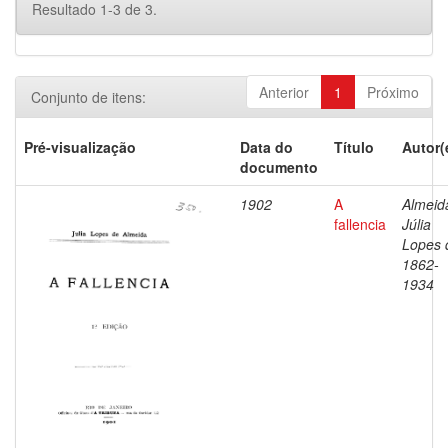
Resultado 1-3 de 3.
Anterior
1
Próximo
Conjunto de itens:
Pré-visualização
Data do
Título
Autor(
documento
1902
A
Almeid
fallencia
Júlia
Lopes 
1862-
1934