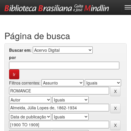
Skip
navigation
Página de busca
Buscar em:
por
Filtros correntes: