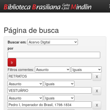
Skip
navigation
Página de busca
Buscar em:
por
Filtros correntes: