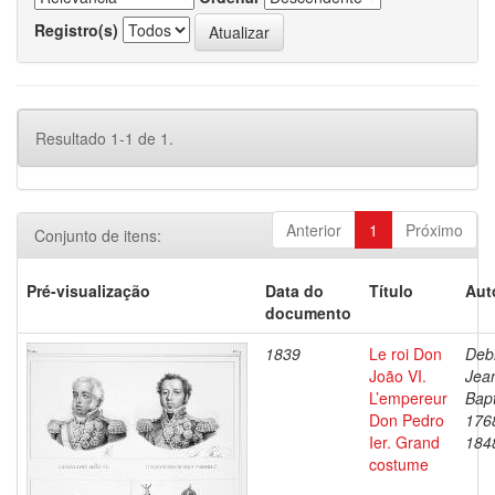
Registro(s)
Resultado 1-1 de 1.
Anterior
1
Próximo
Conjunto de itens:
Pré-visualização
Data do
Título
Aut
documento
1839
Le roi Don
Debr
João VI.
Jea
L’empereur
Bapt
Don Pedro
176
Ier. Grand
184
costume