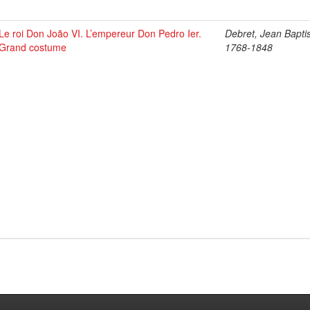
Le roi Don João VI. L’empereur Don Pedro Ier.
Debret, Jean Baptis
Grand costume
1768-1848