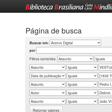
Skip
navigation
Página de busca
Buscar em:
por
Filtros correntes:
Retornar valores