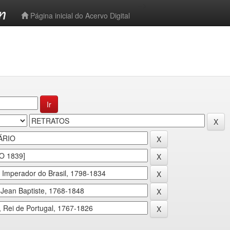
-->
Página inicial do Acervo Digital