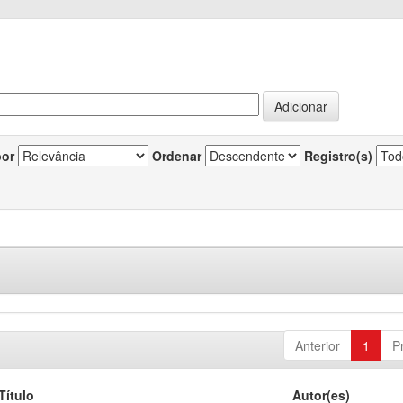
por
Ordenar
Registro(s)
Anterior
1
P
Título
Autor(es)