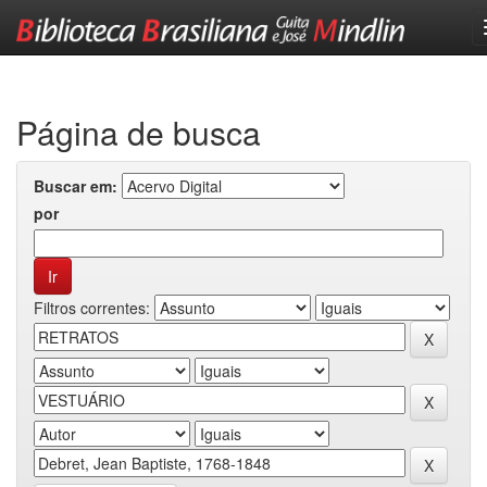
Skip
navigation
Página de busca
Buscar em:
por
Filtros correntes: