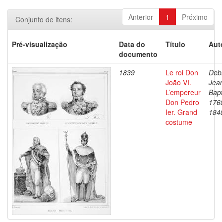
Anterior
1
Próximo
Conjunto de itens:
Pré-visualização
Data do
Título
Aut
documento
1839
Le roi Don
Debr
João VI.
Jea
L’empereur
Bapt
Don Pedro
176
Ier. Grand
184
costume