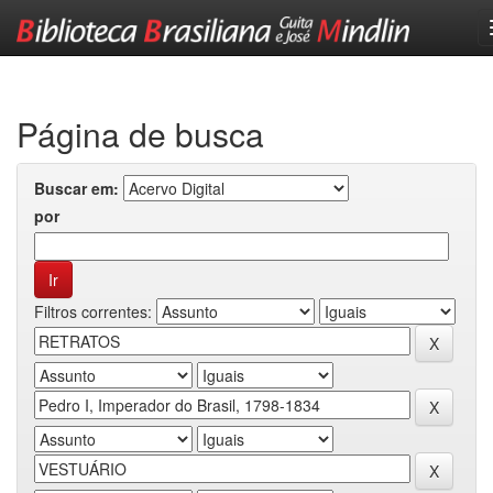
Skip
navigation
Página de busca
Buscar em:
por
Filtros correntes: