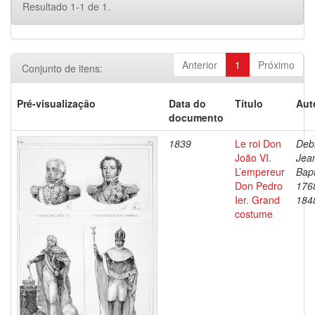
Resultado 1-1 de 1.
Anterior
1
Próximo
Conjunto de itens:
Pré-visualização
Data do
Título
Aut
documento
1839
Le roi Don
Debr
João VI.
Jea
L’empereur
Bapt
Don Pedro
176
Ier. Grand
184
costume