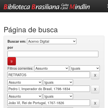
Skip
navigation
Página de busca
Buscar em:
por
Filtros correntes: