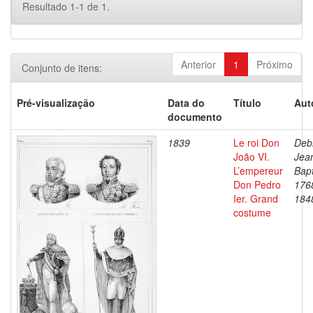
Resultado 1-1 de 1.
Anterior
1
Próximo
Conjunto de itens:
Pré-visualização
Data do
Título
Aut
documento
1839
Le roi Don
Debr
João VI.
Jea
L’empereur
Bapt
Don Pedro
176
Ier. Grand
184
costume