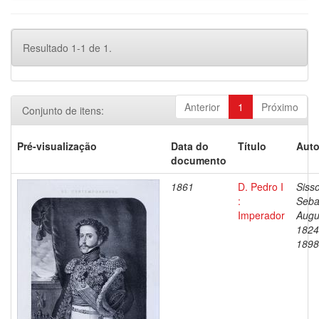
Resultado 1-1 de 1.
Anterior
1
Próximo
Conjunto de itens:
Pré-visualização
Data do
Título
Auto
documento
1861
D. Pedro I
Siss
:
Seba
Imperador
Augu
1824
1898