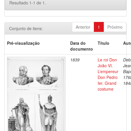
Resultado 1-1 de 1.
Anterior
1
Próximo
Conjunto de itens:
Pré-visualização
Data do
Título
Aut
documento
1839
Le roi Don
Debr
João VI.
Jea
L’empereur
Bapt
Don Pedro
176
Ier. Grand
184
costume