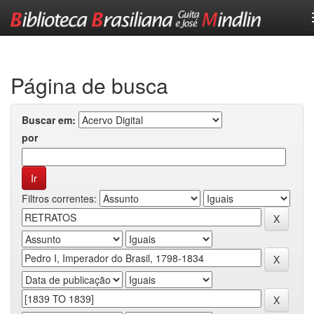
Skip
navigation
Página de busca
Buscar em:
por
Filtros correntes: