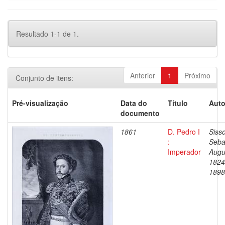
Resultado 1-1 de 1.
Anterior
1
Próximo
Conjunto de itens:
Pré-visualização
Data do
Título
Auto
documento
1861
D. Pedro I
Siss
:
Seba
Imperador
Augu
1824
1898