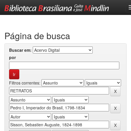
Skip
navigation
Página de busca
Buscar em:
por
Filtros correntes: