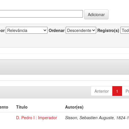
por
Ordenar
Registro(s)
Anterior
1
P
ento
Título
Autor(es)
D. Pedro I : Imperador
Sisson, Sebastien Auguste, 1824-