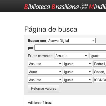
Skip
navigation
Página de busca
Buscar em:
por
Filtros correntes:
Retornar valores
Adicionar filtros: