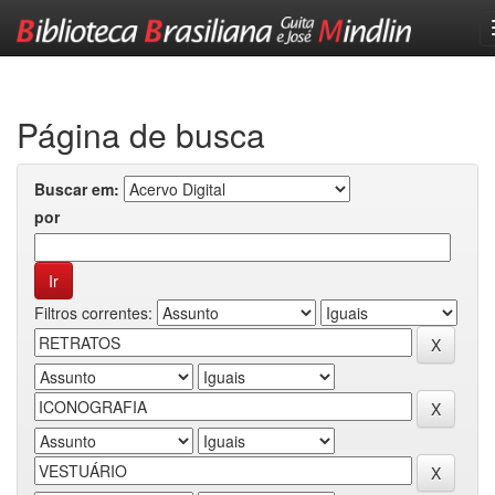
Skip
navigation
Página de busca
Buscar em:
por
Filtros correntes: