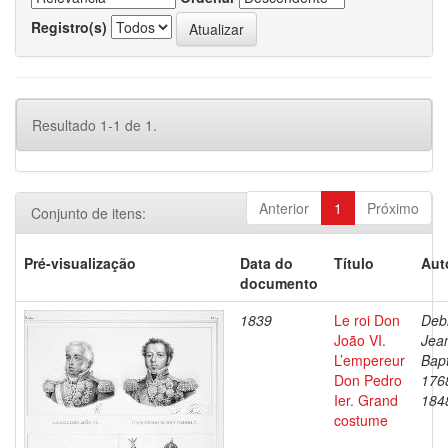
Registro(s)
Resultado 1-1 de 1.
Anterior
1
Próximo
Conjunto de itens:
Pré-visualização
Data do
Título
Aut
documento
1839
Le roi Don
Debr
João VI.
Jea
L’empereur
Bapt
Don Pedro
176
Ier. Grand
184
costume