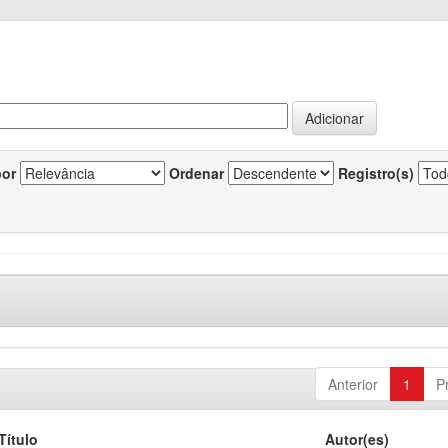
por
Ordenar
Registro(s)
Anterior
1
P
Título
Autor(es)