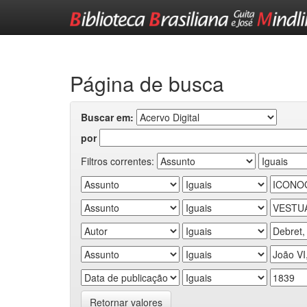
Skip
navigation
Página de busca
Buscar em:
por
Filtros correntes:
Retornar valores