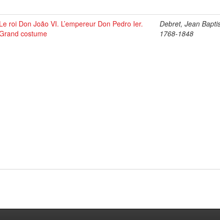
Le roi Don João VI. L’empereur Don Pedro Ier.
Debret, Jean Baptis
Grand costume
1768-1848