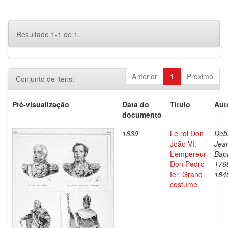
Resultado 1-1 de 1.
Anterior
1
Próximo
Conjunto de itens:
Pré-visualização
Data do
Título
Aut
documento
1839
Le roi Don
Debr
João VI.
Jea
L’empereur
Bapt
Don Pedro
176
Ier. Grand
184
costume