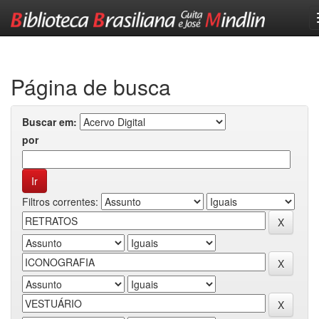
Skip
navigation
Página de busca
Buscar em:
por
Filtros correntes: