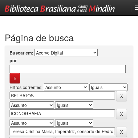
Skip
navigation
Página de busca
Buscar em:
por
Filtros correntes: