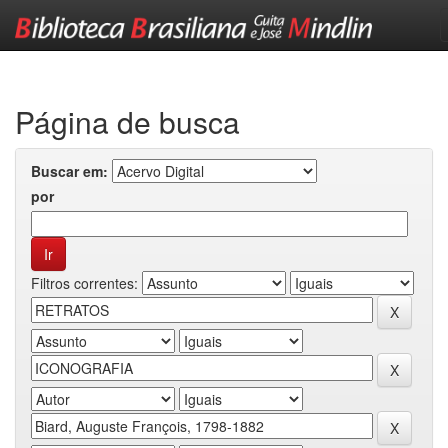
Skip
navigation
Página de busca
Buscar em:
por
Filtros correntes: