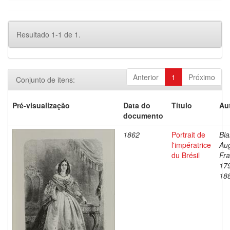
Resultado 1-1 de 1.
Anterior
1
Próximo
Conjunto de itens:
Pré-visualização
Data do
Título
Au
documento
1862
Portrait de
Bia
l'impératrice
Au
du Brésil
Fra
17
18