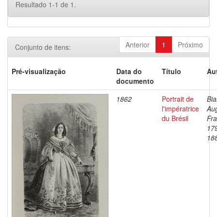
Resultado 1-1 de 1.
Anterior
1
Próximo
Conjunto de itens:
Pré-visualização
Data do
Título
Au
documento
1862
Portrait de
Bia
l'impératrice
Au
du Brésil
Fra
17
18