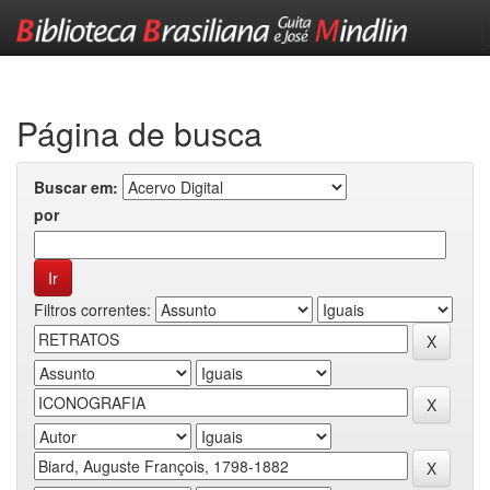
Skip
navigation
Página de busca
Buscar em:
por
Filtros correntes: