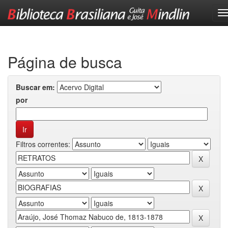
Skip
navigation
Página de busca
Buscar em:
por
Filtros correntes: