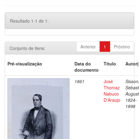
Resultado 1-1 de 1.
Anterior
1
Próximo
Conjunto de itens:
Pré-visualização
Data do
Título
Autor(
documento
1861
José
Sisson
Thomaz
Sebast
Nabuco
August
D'Araujo
1824-
1898