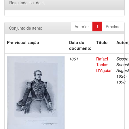
Resultado 1-1 de 1.
Anterior
1
Próximo
Conjunto de itens:
Pré-visualização
Data do
Título
Autor(
documento
1861
Rafael
Sisson
Tobias
Sebast
D'Aguiar
August
1824-
1898