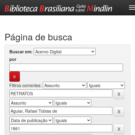
Skip
navigation
Página de busca
Buscar em:
por
Filtros correntes: