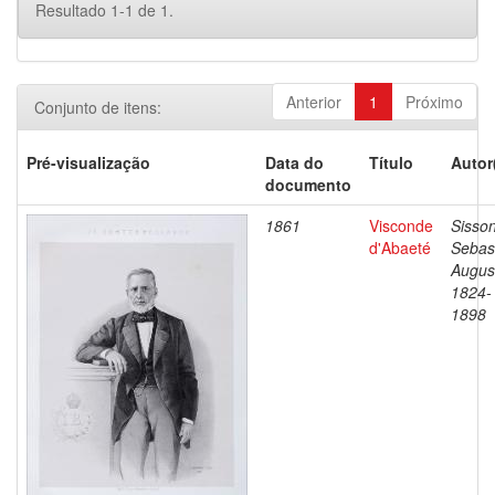
Resultado 1-1 de 1.
Anterior
1
Próximo
Conjunto de itens:
Pré-visualização
Data do
Título
Autor
documento
1861
Visconde
Sisson
d'Abaeté
Sebas
Augus
1824-
1898