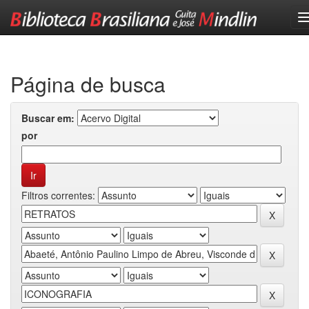
Skip
navigation
Página de busca
Buscar em:
por
Filtros correntes: