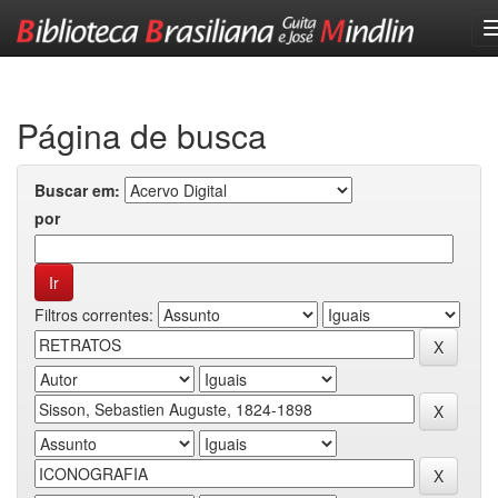
Skip
navigation
Página de busca
Buscar em:
por
Filtros correntes: