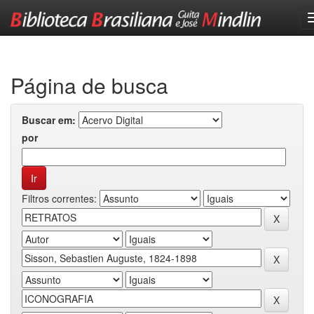
Skip
navigation
Página de busca
Buscar em:
por
Filtros correntes: