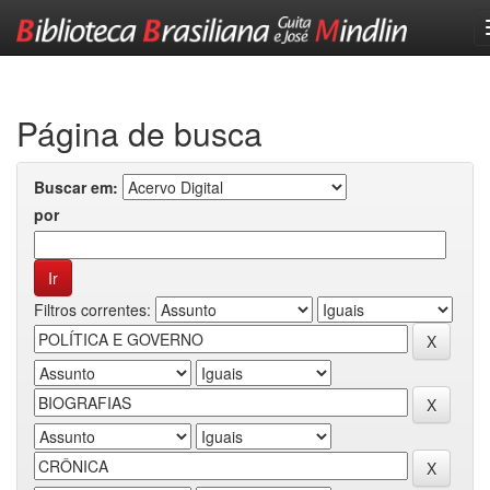
Skip
navigation
Página de busca
Buscar em:
por
Filtros correntes: