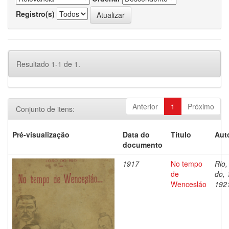
Registro(s)
Resultado 1-1 de 1.
Anterior
1
Próximo
Conjunto de itens:
Pré-visualização
Data do
Título
Aut
documento
1917
No tempo
Rio,
de
do, 
Wencesláo
192